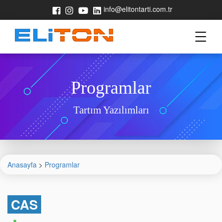
info@elitontarti.com.tr
Programlar
Tartım Yazılımları
Anasayfa
>
Programlar
CAS