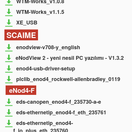
WTM-Works_v1.0.8
WTM-Works_v1.1.5
XE_USB
SCAIME
enodview-v708-y_english
eNodView 2 - yeni nesil PC yazılımı - V1.3.2
enod4-usb-driver-setup
plclib_enod4_rockwell-allenbradley_0119
eNod4-F
eds-canopen_enod4-f_235730-a-e
eds-ethernetip_enod4-f_eth_235761
eds-ethernetip_enod4-
f_io_plus_eth_235760