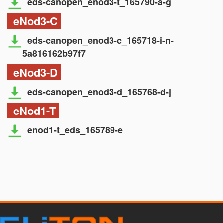
eds-canopen_enod3-t_165790-a-g
eNod3-C
eds-canopen_enod3-c_165718-i-n-
5a816162b97f7
eNod3-D
eds-canopen_enod3-d_165768-d-j
eNod1-T
enod1-t_eds_165789-e