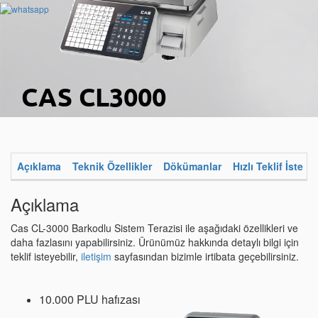
CAS CL3000
Barkodlu Teraziler
10.000 PLU ve 1.000 içerik ile yüksek hafıza kapasitesi
Açıklama
Teknik Özellikler
Dökümanlar
Hızlı Teklif İste
Açıklama
Hızlı Teklif İste
Fiyat Al (Ara)
Cas CL-3000 Barkodlu Sistem Terazisi ile aşağıdaki özellikleri ve
daha fazlasını yapabilirsiniz. Ürünümüz hakkında detaylı bilgi için
teklif isteyebilir,
iletişim
sayfasından bizimle irtibata geçebilirsiniz.
10.000 PLU hafızası