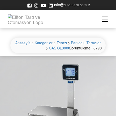
info@elitontarti.com.tr
Teklif İste
Anasayfa
CAS CL3000
>
Kategoriler
>
Terazi
>
Barkodlu Teraziler
>
CAS CL3000
Görüntüleme : 6798