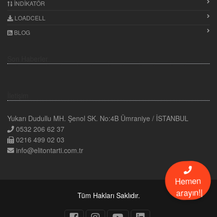
İNDIKATÖR
LOADCELL
BLOG
Son Haberler
İletişim
Yukarı Dudullu MH. Şenol SK. No:4B Ümraniye / İSTANBUL
0532 206 62 37
0216 499 02 03
info@elitontarti.com.tr
n
e
m
e
H
!
n
ı
y
a
r
a
Tüm Hakları Saklıdır.