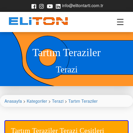
info@elitontarti.com.tr
Tartım Teraziler
Terazi
Anasayfa
>
Kategoriler
>
Terazi
>
Tartım Teraziler
Tartım Teraziler Terazi Çeşitleri