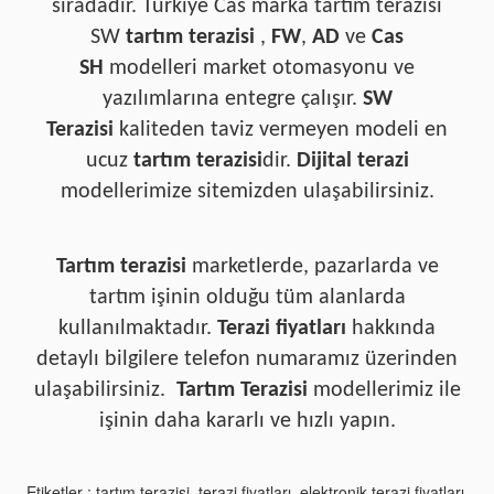
sıradadır. Türkiye Cas marka tartım terazisi
SW
tartım
terazisi
,
FW
,
AD
ve
Cas
SH
modelleri market otomasyonu ve
yazılımlarına entegre çalışır.
SW
Terazisi
kaliteden taviz vermeyen modeli en
ucuz
tartım terazisi
dir.
Dijital terazi
modellerimize sitemizden ulaşabilirsiniz.
Tartım terazisi
marketlerde, pazarlarda ve
tartım işinin olduğu tüm alanlarda
kullanılmaktadır.
Terazi fiyatları
hakkında
detaylı bilgilere telefon numaramız üzerinden
ulaşabilirsiniz.
Tartım Terazisi
modellerimiz ile
işinin daha kararlı ve hızlı yapın.
Etiketler ; tartım terazisi, terazi fiyatları, elektronik terazi fiyatları,